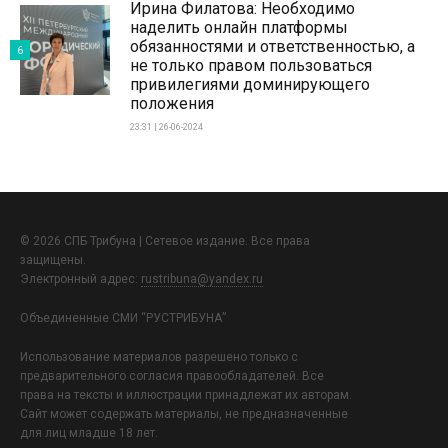
Ирина Филатова: Необходимо
наделить онлайн платформы
обязанностями и ответственностью, а
6
не только правом пользоваться
привилегиями доминирующего
положения
23:31 | 26-06-2024
© 2026 СПБ Трибуна | Сетевое издание. Все права
защищены.
Электронный адрес:
rustribuna@yandex.ru
Объединенные СМИ “РУСТРИБУНА”
Использование материалов разрешено только с
предварительного согласия правообладателей. Все
права на тексты и иллюстрации принадлежат их авторам.
Сайт может содержать материалы, не предназначенные
для лиц младше 18 лет.