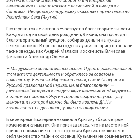
контакты с Министерством обороны и «Полярными
авиалиниями». Нам помогают с логистикой, а иногда и с
билетами. Неоценимую поддержку оказывает правительство
Республики Саха (Якутия).
Екатерина также активно участвует в благотворительности.
Каждый год на свой день рождения, 9 июня, она проводит
благотворительный аукцион, собирая деньги на нужды
северных школ. В прошлом году на аукционе присутствовали
такие звезды, как Андрей Малахов и хоккеисты Вячеслав
Фетисов и Александр Овечкин.
— Мы думаем о созидательных вещах. Я долго размышляла об
этом аспекте деятельности и обратилась за советом к
священству. В Нарьян-Марской епархии, самой Северной в
Русской православной церкви, меня благословили, —
рассказала Екатерина о предстоящих намерениях обнаружить
в одном из посёлков Якутии хорошо сохранившуюся тушу
мамонта, из которой можно бы было извлечь ДНК и
использовать её для последующего клонирования.
В своё время Екатерина называла Арктику «барометром
изменения климата». Она признавалась, что на месте к ней
пришло понимание того, что русская Арктика включает в
себя множество тайн и сокровищ. Кузьмина не сомневается,