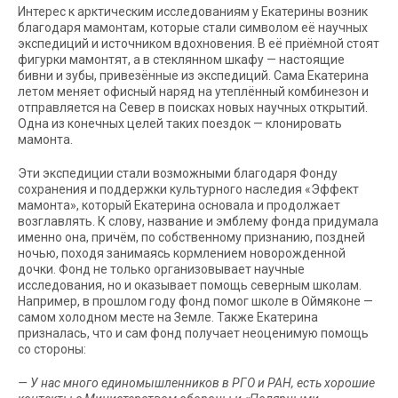
Интерес к арктическим исследованиям у Екатерины возник
благодаря мамонтам, которые стали символом её научных
экспедиций и источником вдохновения. В её приёмной стоят
фигурки мамонтят, а в стеклянном шкафу — настоящие
бивни и зубы, привезённые из экспедиций. Сама Екатерина
летом меняет офисный наряд на утеплённый комбинезон и
отправляется на Север в поисках новых научных открытий.
Одна из конечных целей таких поездок — клонировать
мамонта.
Эти экспедиции стали возможными благодаря Фонду
сохранения и поддержки культурного наследия «Эффект
мамонта», который Екатерина основала и продолжает
возглавлять. К слову, название и эмблему фонда придумала
именно она, причём, по собственному признанию, поздней
ночью, походя занимаясь кормлением новорожденной
дочки. Фонд не только организовывает научные
исследования, но и оказывает помощь северным школам.
Например, в прошлом году фонд помог школе в Оймяконе —
самом холодном месте на Земле. Также Екатерина
призналась, что и сам фонд получает неоценимую помощь
со стороны:
— У нас много единомышленников в РГО и РАН, есть хорошие