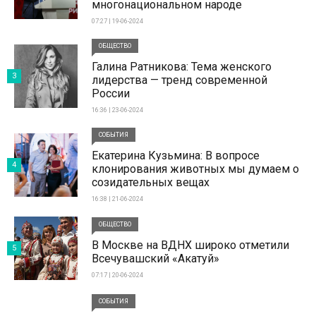
многонациональном народе
07:27 | 19-06-2024
ОБЩЕСТВО
Галина Ратникова: Тема женского
3
лидерства — тренд современной
России
16:36 | 23-06-2024
СОБЫТИЯ
Екатерина Кузьмина: В вопросе
4
клонирования животных мы думаем о
созидательных вещах
16:38 | 21-06-2024
ОБЩЕСТВО
В Москве на ВДНХ широко отметили
5
Всечувашский «Акатуй»
07:17 | 20-06-2024
СОБЫТИЯ