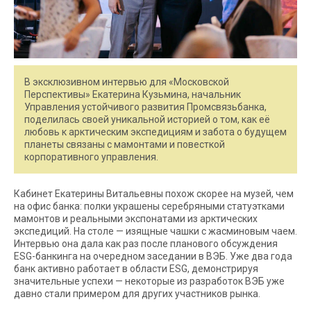
В эксклюзивном интервью для «Московской
Перспективы» Екатерина Кузьмина, начальник
Управления устойчивого развития Промсвязьбанка,
поделилась своей уникальной историей о том, как её
любовь к арктическим экспедициям и забота о будущем
планеты связаны с мамонтами и повесткой
корпоративного управления.
Кабинет Екатерины Витальевны похож скорее на музей, чем
на офис банка: полки украшены серебряными статуэтками
мамонтов и реальными экспонатами из арктических
экспедиций. На столе — изящные чашки с жасминовым чаем.
Интервью она дала как раз после планового обсуждения
ESG-банкинга на очередном заседании в ВЭБ. Уже два года
банк активно работает в области ESG, демонстрируя
значительные успехи — некоторые из разработок ВЭБ уже
давно стали примером для других участников рынка.