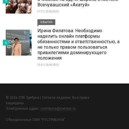
5
Всечувашский «Акатуй»
07:17 | 20-06-2024
СОБЫТИЯ
Ирина Филатова: Необходимо
наделить онлайн платформы
обязанностями и ответственностью, а
6
не только правом пользоваться
привилегиями доминирующего
положения
23:31 | 26-06-2024
© 2026 СПБ Трибуна | Сетевое издание. Все права
защищены.
Электронный адрес:
rustribuna@yandex.ru
Объединенные СМИ “РУСТРИБУНА”