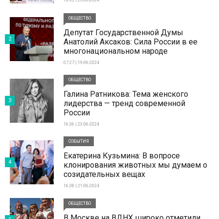
18:03 | 23-06-2024
ОБЩЕСТВО
Депутат Государственной Думы
2
Анатолий Аксаков: Сила России в ее
многонациональном народе
07:27 | 19-06-2024
ОБЩЕСТВО
Галина Ратникова: Тема женского
3
лидерства — тренд современной
России
16:36 | 23-06-2024
СОБЫТИЯ
Екатерина Кузьмина: В вопросе
4
клонирования животных мы думаем о
созидательных вещах
16:38 | 21-06-2024
ОБЩЕСТВО
В Москве на ВДНХ широко отметили