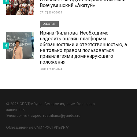
5
Всечувашский «Акатуй»
07:17 | 20-06-2024
СОБЫТИЯ
Ирина Филатова: Необходимо
наделить онлайн платформы
обязанностями и ответственностью, а
6
не только правом пользоваться
привилегиями доминирующего
положения
23:31 | 26-06-2024
© 2026 СПБ Трибуна | Сетевое издание. Все права
защищены.
Электронный адрес:
rustribuna@yandex.ru
Объединенные СМИ “РУСТРИБУНА”