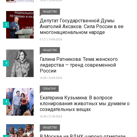
18:03 | 23-06-2024
ОБЩЕСТВО
Депутат Государственной Думы
2
Анатолий Аксаков: Сила России в ее
многонациональном народе
07:27 | 19-06-2024
ОБЩЕСТВО
Галина Ратникова: Тема женского
3
лидерства — тренд современной
России
16:36 | 23-06-2024
СОБЫТИЯ
Екатерина Кузьмина: В вопросе
4
клонирования животных мы думаем о
созидательных вещах
16:38 | 21-06-2024
ОБЩЕСТВО
В Москве на ВДНХ широко отметили