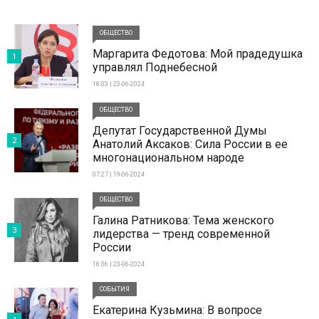
ОБЩЕСТВО
Маргарита Федотова: Мой прадедушка
1
управлял Поднебесной
18:03 | 23-06-2024
ОБЩЕСТВО
Депутат Государственной Думы
2
Анатолий Аксаков: Сила России в ее
многонациональном народе
07:27 | 19-06-2024
ОБЩЕСТВО
Галина Ратникова: Тема женского
3
лидерства — тренд современной
России
16:36 | 23-06-2024
СОБЫТИЯ
Екатерина Кузьмина: В вопросе