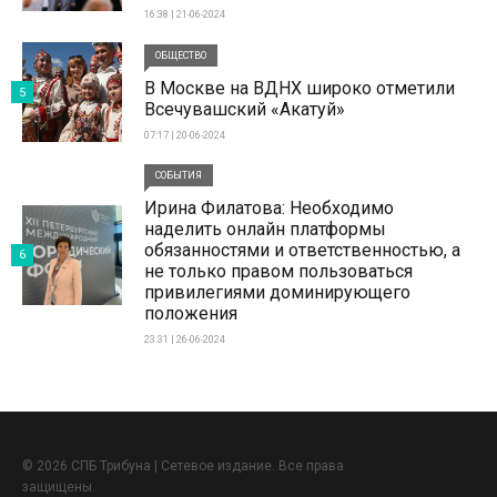
16:38 | 21-06-2024
ОБЩЕСТВО
В Москве на ВДНХ широко отметили
5
Всечувашский «Акатуй»
07:17 | 20-06-2024
СОБЫТИЯ
Ирина Филатова: Необходимо
наделить онлайн платформы
обязанностями и ответственностью, а
6
не только правом пользоваться
привилегиями доминирующего
положения
23:31 | 26-06-2024
© 2026 СПБ Трибуна | Сетевое издание. Все права
защищены.