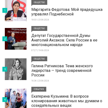
ОБЩЕСТВО
Маргарита Федотова: Мой прадедушка
1
управлял Поднебесной
18:03 | 23-06-2024
ОБЩЕСТВО
Депутат Государственной Думы
2
Анатолий Аксаков: Сила России в ее
многонациональном народе
07:27 | 19-06-2024
ОБЩЕСТВО
Галина Ратникова: Тема женского
3
лидерства — тренд современной
России
16:36 | 23-06-2024
СОБЫТИЯ
Екатерина Кузьмина: В вопросе
4
клонирования животных мы думаем о
созидательных вещах