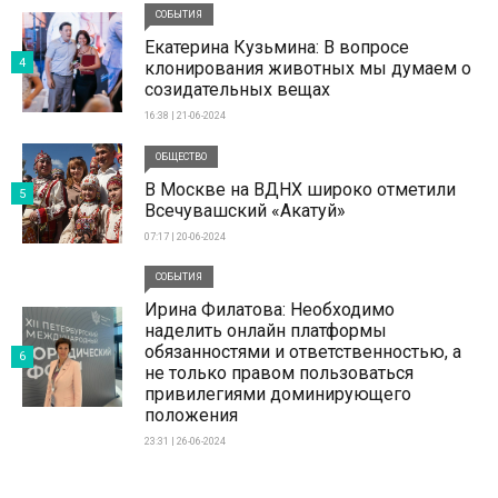
СОБЫТИЯ
Екатерина Кузьмина: В вопросе
4
клонирования животных мы думаем о
созидательных вещах
16:38 | 21-06-2024
ОБЩЕСТВО
В Москве на ВДНХ широко отметили
5
Всечувашский «Акатуй»
07:17 | 20-06-2024
СОБЫТИЯ
Ирина Филатова: Необходимо
наделить онлайн платформы
обязанностями и ответственностью, а
6
не только правом пользоваться
привилегиями доминирующего
положения
23:31 | 26-06-2024