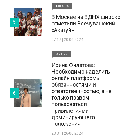
ОБЩЕСТВО
В Москве на ВДНХ широко
5
отметили Всечувашский
«Акатуй»
07:17 | 20-06-2024
СОБЫТИЯ
Ирина Филатова:
Необходимо наделить
онлайн платформы
обязанностями и
ответственностью, а не
6
только правом
пользоваться
привилегиями
доминирующего
положения
23:31 | 26-06-2024