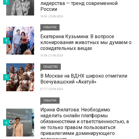
3
лидерства — тренд современной
России
16:36 | 23-06-2024
СОБЫТИЯ
Екатерина Кузьмина: В вопросе
4
клонирования животных мы думаем о
созидательных вещах
16:38 | 21-06-2024
ОБЩЕСТВО
В Москве на ВДНХ широко отметили
5
Всечувашский «Акатуй»
07:17 | 20-06-2024
СОБЫТИЯ
Ирина Филатова: Необходимо
наделить онлайн платформы
обязанностями и ответственностью, а
6
не только правом пользоваться
привилегиями доминирующего