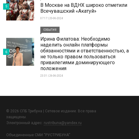
В Москве на ВДНХ широко отметили
5
Всечувашский «Акатуй»
07:17 | 20-06-2024
СОБЫТИЯ
Ирина Филатова: Необходимо
наделить онлайн платформы
обязанностями и ответственностью, а
6
не только правом пользоваться
привилегиями доминирующего
положения
23:31 | 26-06-2024
© 2026 СПБ Трибуна | Сетевое издание. Все права
защищены.
Электронный адрес:
rustribuna@yandex.ru
Объединенные СМИ “РУСТРИБУНА”