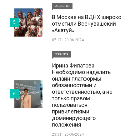
ОБЩЕСТВО
В Москве на ВДНХ широко
5
отметили Всечувашский
«Акатуй»
07:17 | 20-06-2024
СОБЫТИЯ
Ирина Филатова:
Необходимо наделить
онлайн платформы
обязанностями и
ответственностью, а не
6
только правом
пользоваться
привилегиями
доминирующего
положения
23:31 | 26-06-2024