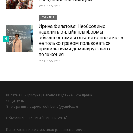
07:17 | 20-06-2024
СОБЫТИЯ
Ирина Филатова: Необходимо
наделить онлайн платформы
обязанностями и ответственностью, а
6
не только правом пользоваться
привилегиями доминирующего
положения
23:31 | 26-06-2024
© 2026 СПБ Трибуна | Сетевое издание. Все права
защищены.
Электронный адрес:
rustribuna@yandex.ru
Объединенные СМИ “РУСТРИБУНА”
Использование материалов разрешено только с