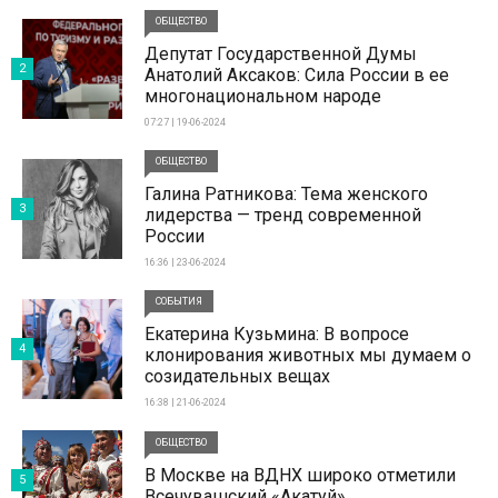
ОБЩЕСТВО
Депутат Государственной Думы
2
Анатолий Аксаков: Сила России в ее
многонациональном народе
07:27 | 19-06-2024
ОБЩЕСТВО
Галина Ратникова: Тема женского
3
лидерства — тренд современной
России
16:36 | 23-06-2024
СОБЫТИЯ
Екатерина Кузьмина: В вопросе
4
клонирования животных мы думаем о
созидательных вещах
16:38 | 21-06-2024
ОБЩЕСТВО
В Москве на ВДНХ широко отметили
5
Всечувашский «Акатуй»