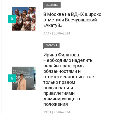
ОБЩЕСТВО
В Москве на ВДНХ широко
5
отметили Всечувашский
«Акатуй»
07:17 | 20-06-2024
СОБЫТИЯ
Ирина Филатова:
Необходимо наделить
онлайн платформы
обязанностями и
ответственностью, а не
6
только правом
пользоваться
привилегиями
доминирующего
положения
23:31 | 26-06-2024