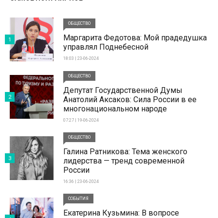
ОБЩЕСТВО
Маргарита Федотова: Мой прадедушка
1
управлял Поднебесной
18:03 | 23-06-2024
ОБЩЕСТВО
Депутат Государственной Думы
2
Анатолий Аксаков: Сила России в ее
многонациональном народе
07:27 | 19-06-2024
ОБЩЕСТВО
Галина Ратникова: Тема женского
3
лидерства — тренд современной
России
16:36 | 23-06-2024
СОБЫТИЯ
Екатерина Кузьмина: В вопросе