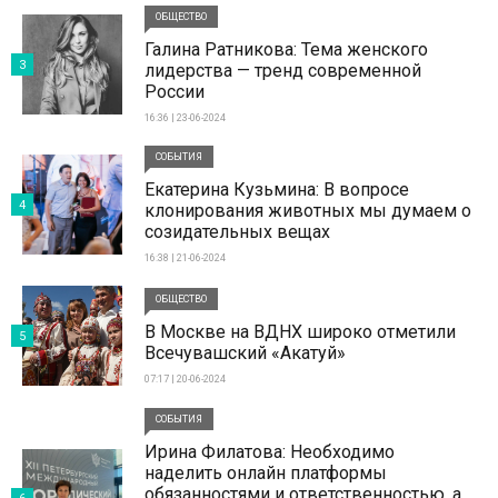
ОБЩЕСТВО
Галина Ратникова: Тема женского
3
лидерства — тренд современной
России
16:36 | 23-06-2024
СОБЫТИЯ
Екатерина Кузьмина: В вопросе
4
клонирования животных мы думаем о
созидательных вещах
16:38 | 21-06-2024
ОБЩЕСТВО
В Москве на ВДНХ широко отметили
5
Всечувашский «Акатуй»
07:17 | 20-06-2024
СОБЫТИЯ
Ирина Филатова: Необходимо
наделить онлайн платформы
обязанностями и ответственностью, а