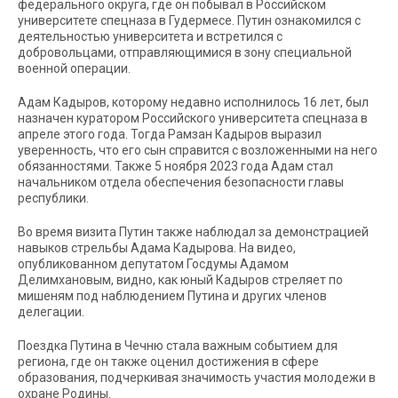
федерального округа, где он побывал в Российском
университете спецназа в Гудермесе. Путин ознакомился с
деятельностью университета и встретился с
добровольцами, отправляющимися в зону специальной
военной операции.
Адам Кадыров, которому недавно исполнилось 16 лет, был
назначен куратором Российского университета спецназа в
апреле этого года. Тогда Рамзан Кадыров выразил
уверенность, что его сын справится с возложенными на него
обязанностями. Также 5 ноября 2023 года Адам стал
начальником отдела обеспечения безопасности главы
республики.
Во время визита Путин также наблюдал за демонстрацией
навыков стрельбы Адама Кадырова. На видео,
опубликованном депутатом Госдумы Адамом
Делимхановым, видно, как юный Кадыров стреляет по
мишеням под наблюдением Путина и других членов
делегации.
Поездка Путина в Чечню стала важным событием для
региона, где он также оценил достижения в сфере
образования, подчеркивая значимость участия молодежи в
охране Родины.