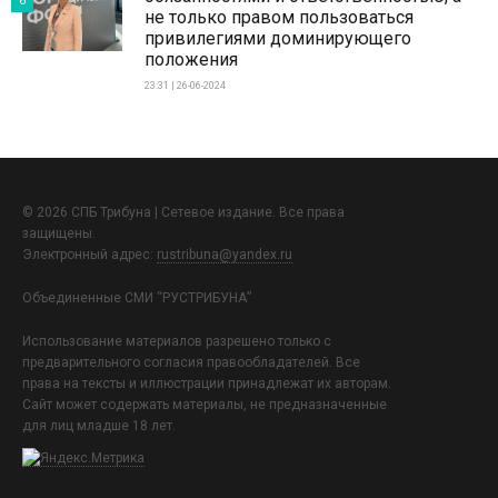
6
не только правом пользоваться
привилегиями доминирующего
положения
23:31 | 26-06-2024
© 2026 СПБ Трибуна | Сетевое издание. Все права
защищены.
Электронный адрес:
rustribuna@yandex.ru
Объединенные СМИ “РУСТРИБУНА”
Использование материалов разрешено только с
предварительного согласия правообладателей. Все
права на тексты и иллюстрации принадлежат их авторам.
Сайт может содержать материалы, не предназначенные
для лиц младше 18 лет.