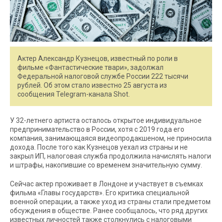
Актер Александр Кузнецов, известный по роли в
фильме «Фантастические твари», задолжал
Федеральной налоговой службе России 222 тысячи
рублей. Об этом стало известно 25 августа из
сообщения Telegram-канала Shot.
У 32-летнего артиста осталось открытое индивидуальное
предпринимательство в России, хотя с 2019 года его
компания, занимающаяся видеопродакшеном, не приносила
дохода. После того как Кузнецов уехал из страны и не
закрыл ИП, налоговая служба продолжила начислять налоги
и штрафы, накопившие со временем значительную сумму.
Сейчас актер проживает в Лондоне и участвует в съемках
фильма «Главы государств». Его критика специальной
военной операции, а также уход из страны стали предметом
обсуждения в обществе. Ранее сообщалось, что ряд других
известных личностей также столкнулись с налоговыми