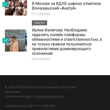
В Москве на ВДНХ широко отметили
5
Всечувашский «Акатуй»
07:17 | 20-06-2024
СОБЫТИЯ
Ирина Филатова: Необходимо
наделить онлайн платформы
обязанностями и ответственностью, а
6
не только правом пользоваться
привилегиями доминирующего
положения
23:31 | 26-06-2024
© 2026 СПБ Трибуна | Сетевое издание. Все права
защищены.
Электронный адрес:
rustribuna@yandex.ru
Объединенные СМИ “РУСТРИБУНА”