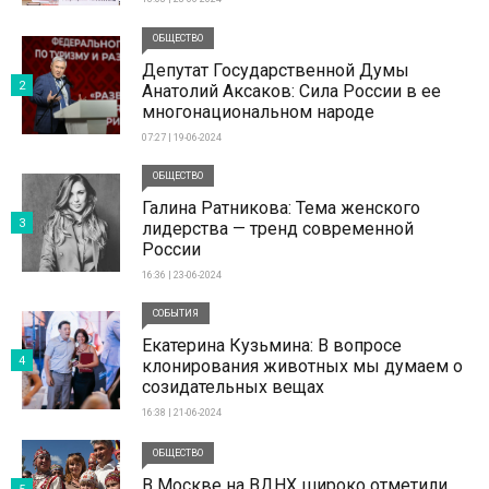
ОБЩЕСТВО
Депутат Государственной Думы
2
Анатолий Аксаков: Сила России в ее
многонациональном народе
07:27 | 19-06-2024
ОБЩЕСТВО
Галина Ратникова: Тема женского
3
лидерства — тренд современной
России
16:36 | 23-06-2024
СОБЫТИЯ
Екатерина Кузьмина: В вопросе
4
клонирования животных мы думаем о
созидательных вещах
16:38 | 21-06-2024
ОБЩЕСТВО
В Москве на ВДНХ широко отметили