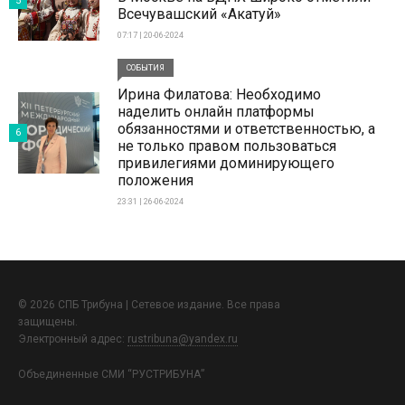
5
Всечувашский «Акатуй»
07:17 | 20-06-2024
СОБЫТИЯ
Ирина Филатова: Необходимо
наделить онлайн платформы
обязанностями и ответственностью, а
6
не только правом пользоваться
привилегиями доминирующего
положения
23:31 | 26-06-2024
© 2026 СПБ Трибуна | Сетевое издание. Все права
защищены.
Электронный адрес:
rustribuna@yandex.ru
Объединенные СМИ “РУСТРИБУНА”