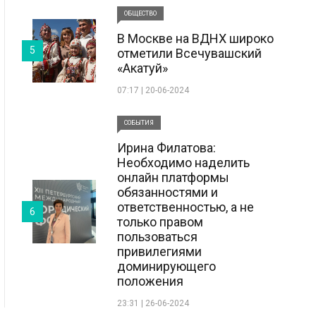
ОБЩЕСТВО
В Москве на ВДНХ широко
5
отметили Всечувашский
«Акатуй»
07:17 | 20-06-2024
СОБЫТИЯ
Ирина Филатова:
Необходимо наделить
онлайн платформы
обязанностями и
ответственностью, а не
6
только правом
пользоваться
привилегиями
доминирующего
положения
23:31 | 26-06-2024