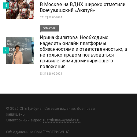
В Москве на ВДНХ широко отметили
5
Всечувашский «Акатуй»
07:17 | 20-06-2024
СОБЫТИЯ
Ирина Филатова: Необходимо
наделить онлайн платформы
обязанностями и ответственностью, а
6
не только правом пользоваться
привилегиями доминирующего
положения
23:31 | 26-06-2024
© 2026 СПБ Трибуна | Сетевое издание. Все права
защищены.
Электронный адрес:
rustribuna@yandex.ru
Объединенные СМИ “РУСТРИБУНА”