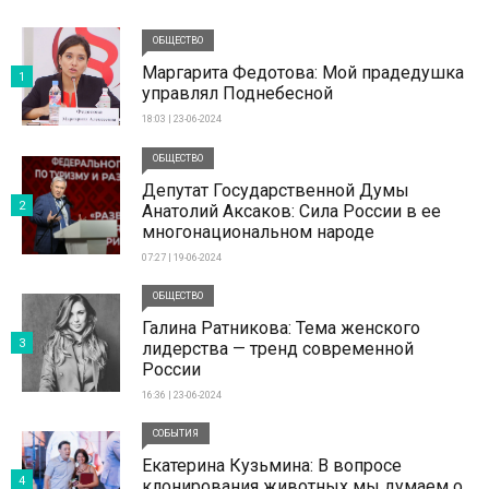
ОБЩЕСТВО
Маргарита Федотова: Мой прадедушка
1
управлял Поднебесной
18:03 | 23-06-2024
ОБЩЕСТВО
Депутат Государственной Думы
2
Анатолий Аксаков: Сила России в ее
многонациональном народе
07:27 | 19-06-2024
ОБЩЕСТВО
Галина Ратникова: Тема женского
3
лидерства — тренд современной
России
16:36 | 23-06-2024
СОБЫТИЯ
Екатерина Кузьмина: В вопросе
4
клонирования животных мы думаем о