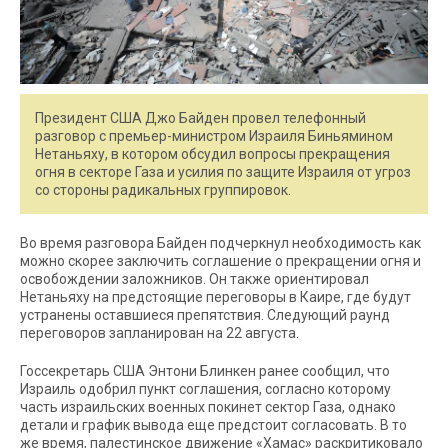
Президент США Джо Байден провел телефонный
разговор с премьер-министром Израиля Биньямином
Нетаньяху, в котором обсудил вопросы прекращения
огня в секторе Газа и усилия по защите Израиля от угроз
со стороны радикальных группировок.
Во время разговора Байден подчеркнул необходимость как
можно скорее заключить соглашение о прекращении огня и
освобождении заложников. Он также ориентировал
Нетаньяху на предстоящие переговоры в Каире, где будут
устранены оставшиеся препятствия. Следующий раунд
переговоров запланирован на 22 августа.
Госсекретарь США Энтони Блинкен ранее сообщил, что
Израиль одобрил пункт соглашения, согласно которому
часть израильских военных покинет сектор Газа, однако
детали и график вывода еще предстоит согласовать. В то
же время, палестинское движение «Хамас» раскритиковало