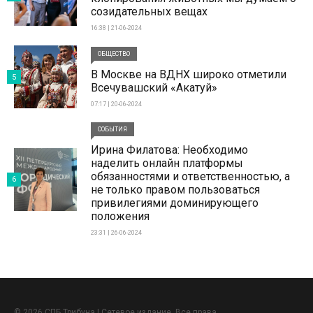
созидательных вещах
16:38 | 21-06-2024
ОБЩЕСТВО
В Москве на ВДНХ широко отметили
5
Всечувашский «Акатуй»
07:17 | 20-06-2024
СОБЫТИЯ
Ирина Филатова: Необходимо
наделить онлайн платформы
обязанностями и ответственностью, а
6
не только правом пользоваться
привилегиями доминирующего
положения
23:31 | 26-06-2024
© 2026 СПБ Трибуна | Сетевое издание. Все права