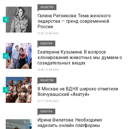
ОБЩЕСТВО
Галина Ратникова: Тема женского
3
лидерства — тренд современной
России
16:36 | 23-06-2024
СОБЫТИЯ
Екатерина Кузьмина: В вопросе
4
клонирования животных мы думаем о
созидательных вещах
16:38 | 21-06-2024
ОБЩЕСТВО
В Москве на ВДНХ широко отметили
5
Всечувашский «Акатуй»
07:17 | 20-06-2024
СОБЫТИЯ
Ирина Филатова: Необходимо
наделить онлайн платформы