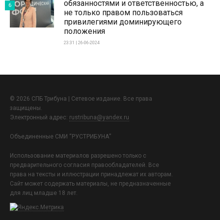
обязанностями и ответственностью, а
6
не только правом пользоваться
привилегиями доминирующего
положения
23:31 | 26-06-2024
© 2026 СПБ Трибуна | Сетевое издание. Все права
защищены.
Электронный адрес:
rustribuna@yandex.ru
Объединенные СМИ “РУСТРИБУНА”
Использование материалов разрешено только с
предварительного согласия правообладателей. Все
права на тексты и иллюстрации принадлежат их авторам.
Сайт может содержать материалы, не предназначенные
для лиц младше 18 лет.