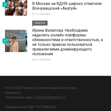
В Москве на ВДНХ широко отметили
5
Всечувашский «Акатуй»
07:17 | 20-06-2024
СОБЫТИЯ
Ирина Филатова: Необходимо
наделить онлайн платформы
обязанностями и ответственностью, а
6
не только правом пользоваться
привилегиями доминирующего
положения
23:31 | 26-06-2024
© 2026 СПБ Трибуна | Сетевое издание. Все права
защищены.
Электронный адрес:
rustribuna@yandex.ru
Объединенные СМИ “РУСТРИБУНА”