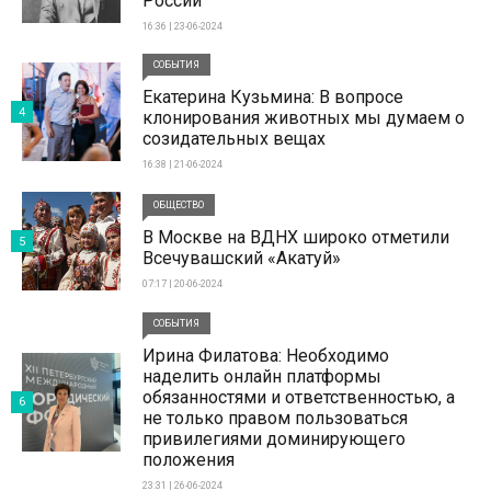
России
16:36 | 23-06-2024
СОБЫТИЯ
Екатерина Кузьмина: В вопросе
4
клонирования животных мы думаем о
созидательных вещах
16:38 | 21-06-2024
ОБЩЕСТВО
В Москве на ВДНХ широко отметили
5
Всечувашский «Акатуй»
07:17 | 20-06-2024
СОБЫТИЯ
Ирина Филатова: Необходимо
наделить онлайн платформы
обязанностями и ответственностью, а
6
не только правом пользоваться
привилегиями доминирующего
положения
23:31 | 26-06-2024