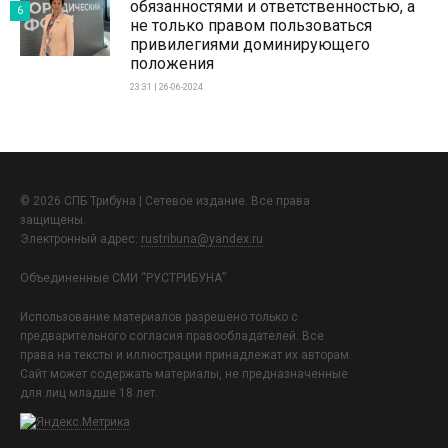
обязанностями и ответственностью, а
6
не только правом пользоваться
привилегиями доминирующего
положения
23:31 | 26-06-2024
© 2026 СПБ Трибуна | Сетевое издание. Все права
защищены.
Электронный адрес:
rustribuna@yandex.ru
Объединенные СМИ “РУСТРИБУНА”
Использование материалов разрешено только с
предварительного согласия правообладателей. Все
права на тексты и иллюстрации принадлежат их авторам.
Сайт может содержать материалы, не предназначенные
для лиц младше 18 лет.