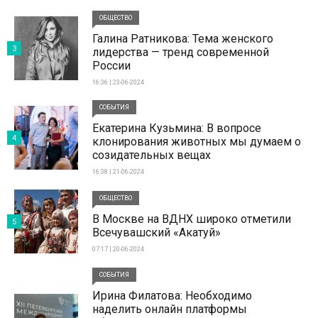
ОБЩЕСТВО
Галина Ратникова: Тема женского
3
лидерства — тренд современной
России
16:36 | 23-06-2024
СОБЫТИЯ
Екатерина Кузьмина: В вопросе
4
клонирования животных мы думаем о
созидательных вещах
16:38 | 21-06-2024
ОБЩЕСТВО
В Москве на ВДНХ широко отметили
5
Всечувашский «Акатуй»
07:17 | 20-06-2024
СОБЫТИЯ
Ирина Филатова: Необходимо
наделить онлайн платформы