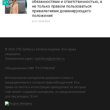
обязанностями и ответственностью, а
6
не только правом пользоваться
привилегиями доминирующего
положения
23:31 | 26-06-2024
© 2026 СПБ Трибуна | Сетевое издание. Все права
защищены.
Электронный адрес:
rustribuna@yandex.ru
Объединенные СМИ “РУСТРИБУНА”
Использование материалов разрешено только с
предварительного согласия правообладателей. Все
права на тексты и иллюстрации принадлежат их авторам.
Сайт может содержать материалы, не предназначенные
для лиц младше 18 лет.