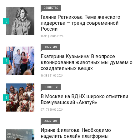
ОБЩЕСТВО
Галина Ратникова: Тема женского
3
лидерства — тренд современной
России
16:36 | 23-06-2024
СОБЫТИЯ
Екатерина Кузьмина: В вопросе
4
клонирования животных мы думаем о
созидательных вещах
16:38 | 21-06-2024
ОБЩЕСТВО
В Москве на ВДНХ широко отметили
5
Всечувашский «Акатуй»
07:17 | 20-06-2024
СОБЫТИЯ
Ирина Филатова: Необходимо
наделить онлайн платформы