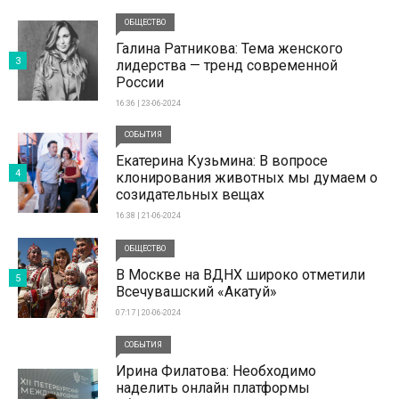
ОБЩЕСТВО
Галина Ратникова: Тема женского
3
лидерства — тренд современной
России
16:36 | 23-06-2024
СОБЫТИЯ
Екатерина Кузьмина: В вопросе
4
клонирования животных мы думаем о
созидательных вещах
16:38 | 21-06-2024
ОБЩЕСТВО
В Москве на ВДНХ широко отметили
5
Всечувашский «Акатуй»
07:17 | 20-06-2024
СОБЫТИЯ
Ирина Филатова: Необходимо
наделить онлайн платформы