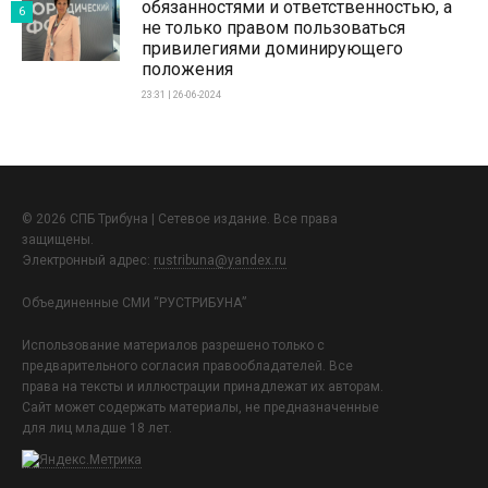
обязанностями и ответственностью, а
6
не только правом пользоваться
привилегиями доминирующего
положения
23:31 | 26-06-2024
© 2026 СПБ Трибуна | Сетевое издание. Все права
защищены.
Электронный адрес:
rustribuna@yandex.ru
Объединенные СМИ “РУСТРИБУНА”
Использование материалов разрешено только с
предварительного согласия правообладателей. Все
права на тексты и иллюстрации принадлежат их авторам.
Сайт может содержать материалы, не предназначенные
для лиц младше 18 лет.