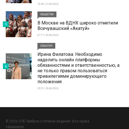
16:38 | 21-06-2024
ОБЩЕСТВО
В Москве на ВДНХ широко отметили
5
Всечувашский «Акатуй»
07:17 | 20-06-2024
СОБЫТИЯ
Ирина Филатова: Необходимо
наделить онлайн платформы
обязанностями и ответственностью, а
6
не только правом пользоваться
привилегиями доминирующего
положения
23:31 | 26-06-2024
© 2026 СПБ Трибуна | Сетевое издание. Все права
защищены.