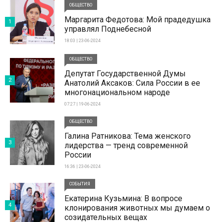
ОБЩЕСТВО
Маргарита Федотова: Мой прадедушка
1
управлял Поднебесной
18:03 | 23-06-2024
ОБЩЕСТВО
Депутат Государственной Думы
2
Анатолий Аксаков: Сила России в ее
многонациональном народе
07:27 | 19-06-2024
ОБЩЕСТВО
Галина Ратникова: Тема женского
3
лидерства — тренд современной
России
16:36 | 23-06-2024
СОБЫТИЯ
Екатерина Кузьмина: В вопросе
4
клонирования животных мы думаем о
созидательных вещах