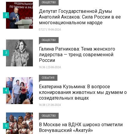
ОБЩЕСТВО
Депутат Государственной Думы
2
Анатолий Аксаков: Сила России в ее
многонациональном народе
07:27 | 19-06-2024
ОБЩЕСТВО
Галина Ратникова: Тема женского
3
лидерства — тренд современной
России
16:36 | 23-06-2024
СОБЫТИЯ
Екатерина Кузьмина: В вопросе
4
клонирования животных мы думаем о
созидательных вещах
16:38 | 21-06-2024
ОБЩЕСТВО
В Москве на ВДНХ широко отметили
5
Всечувашский «Акатуй»