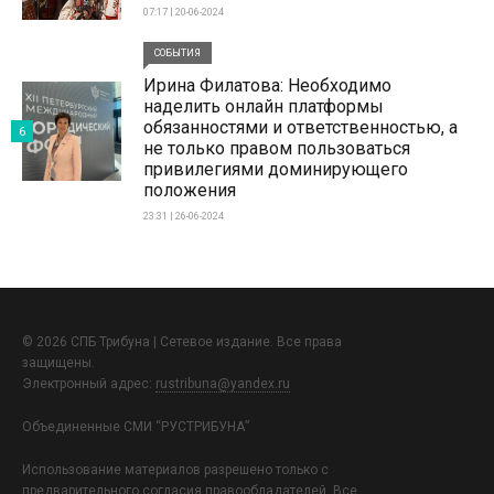
07:17 | 20-06-2024
СОБЫТИЯ
Ирина Филатова: Необходимо
наделить онлайн платформы
обязанностями и ответственностью, а
6
не только правом пользоваться
привилегиями доминирующего
положения
23:31 | 26-06-2024
© 2026 СПБ Трибуна | Сетевое издание. Все права
защищены.
Электронный адрес:
rustribuna@yandex.ru
Объединенные СМИ “РУСТРИБУНА”
Использование материалов разрешено только с
предварительного согласия правообладателей. Все