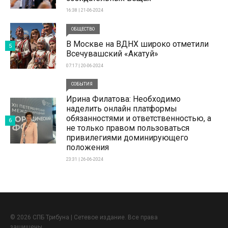
16:38 | 21-06-2024
ОБЩЕСТВО
В Москве на ВДНХ широко отметили
5
Всечувашский «Акатуй»
07:17 | 20-06-2024
СОБЫТИЯ
Ирина Филатова: Необходимо
наделить онлайн платформы
обязанностями и ответственностью, а
6
не только правом пользоваться
привилегиями доминирующего
положения
23:31 | 26-06-2024
© 2026 СПБ Трибуна | Сетевое издание. Все права
защищены.