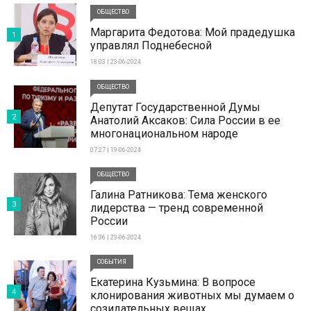
ОБЩЕСТВО
Маргарита Федотова: Мой прадедушка
1
управлял Поднебесной
18:03 | 23-06-2024
ОБЩЕСТВО
Депутат Государственной Думы
2
Анатолий Аксаков: Сила России в ее
многонациональном народе
07:27 | 19-06-2024
ОБЩЕСТВО
Галина Ратникова: Тема женского
3
лидерства — тренд современной
России
16:36 | 23-06-2024
СОБЫТИЯ
Екатерина Кузьмина: В вопросе
4
клонирования животных мы думаем о
созидательных вещах