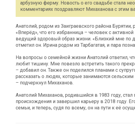
арбузную ферму. Новость о его свадьбе стала н
комментариях поздравляют Михаханова с этим 
Анатолий, родом из Заиграевского района Бурятии,
«Вперёд», что его избранница – человек с активно
ведущий здоровый образ жизни. «Близкий мне по дух
отметил он. Ирина родом из Тарбагатая, и пара поз
На вопросы о семейной жизни Анатолий ответил, что
любит тишину. Мне повезло встретить такого прекр
– добавил он. Также он поделился планами с супру
рассказать о людях, которые занимаются сельским 
– подчеркнул Михаханов.
Анатолий Михаханов, родившийся в 1983 году, ст
происхождения и завершил карьеру в 2018 году. Ег
семьи, и теперь, судя по всему, он на пути к её осу