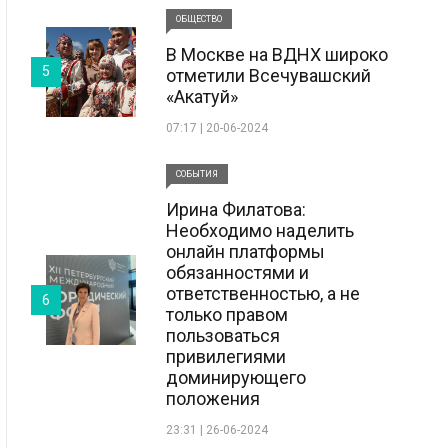
ОБЩЕСТВО
В Москве на ВДНХ широко
5
отметили Всечувашский
«Акатуй»
07:17 | 20-06-2024
СОБЫТИЯ
Ирина Филатова:
Необходимо наделить
онлайн платформы
обязанностями и
ответственностью, а не
6
только правом
пользоваться
привилегиями
доминирующего
положения
23:31 | 26-06-2024