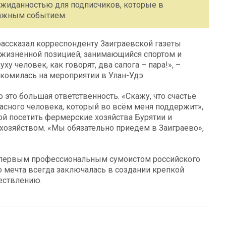
еожиданностью для подписчиков, которые в
важным событием.
 рассказал корреспонденту Заиграевской газеты
й жизненной позицией, занимающийся спортом и
у человек, как говорят, два сапога – пара!», –
накомилась на мероприятии в Улан-Удэ.
 это большая ответственность. «Скажу, что счастье
асного человека, который во всём меня поддержит»,
гой посетить фермерские хозяйства Бурятии и
хозяйством. «Мы обязательно приедем в Заиграево»,
ал первым профессиональным сумоистом российского
о мечта всегда заключалась в создании крепкой
ществлению.