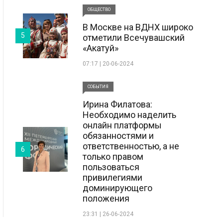
ОБЩЕСТВО
В Москве на ВДНХ широко
5
отметили Всечувашский
«Акатуй»
07:17 | 20-06-2024
СОБЫТИЯ
Ирина Филатова:
Необходимо наделить
онлайн платформы
обязанностями и
ответственностью, а не
6
только правом
пользоваться
привилегиями
доминирующего
положения
23:31 | 26-06-2024