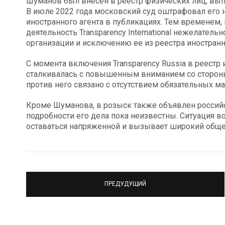
Шуманов был внесен в реестр физических лиц, вып
В июле 2022 года московский суд оштрафовал его н
иностранного агента в публикациях. Тем временем, 
деятельность Transparency International нежелател
организации и исключению ее из реестра иностранн
С момента включения Transparency Russia в реестр 
сталкивалась с повышенным вниманием со стороны
против него связано с отсутствием обязательных м
Кроме Шуманова, в розыск также объявлен российс
подробности его дела пока неизвестны. Ситуация в
оставаться напряженной и вызывает широкий обще
ПРЕДУДУЩИЙ