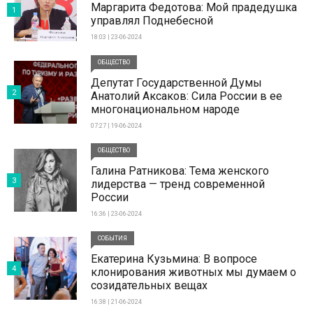
Маргарита Федотова: Мой прадедушка
1
управлял Поднебесной
18:03 | 23-06-2024
ОБЩЕСТВО
Депутат Государственной Думы
2
Анатолий Аксаков: Сила России в ее
многонациональном народе
07:27 | 19-06-2024
ОБЩЕСТВО
Галина Ратникова: Тема женского
3
лидерства — тренд современной
России
16:36 | 23-06-2024
СОБЫТИЯ
Екатерина Кузьмина: В вопросе
4
клонирования животных мы думаем о
созидательных вещах
16:38 | 21-06-2024