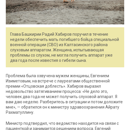
Глава Башкирии Радий Хабиров поручил в течение
недели обеспечить мать погибшего бойца специальной
военной операции (СВО) из Калтасинского района
слуховым аппаратом. Женщина, испытывающая
проблемы со слухом, не могла получить аппарат уже
два года после известия о гибели сына.
Проблема была озвучена мужем женщины, Евгением
Изиметовым, на встрече с лауреатами общественной
премии «Отцовская доблесть». Хабиров выразил
недовольство затягиванием процесса: «Не дело это,
человек два года не может получить слуховой аппарат. Я
вам даю неделю. Разберитесь в ситуации и потом доложите
мне», — обратился он к министру здравоохранения Айрату
Рахматуллину.
Министр подтвердил, что ведомство находится на связи с
пациенткой и занимается решением вопроса. Евгений