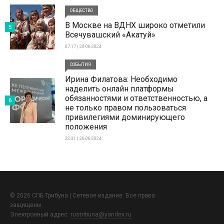
ОБЩЕСТВО
В Москве на ВДНХ широко отметили
5
Всечувашский «Акатуй»
07:17 | 20-06-2024
СОБЫТИЯ
Ирина Филатова: Необходимо
наделить онлайн платформы
обязанностями и ответственностью, а
6
не только правом пользоваться
привилегиями доминирующего
положения
23:31 | 26-06-2024
© 2026 СПБ Трибуна | Сетевое издание. Все права
защищены.
Электронный адрес:
rustribuna@yandex.ru