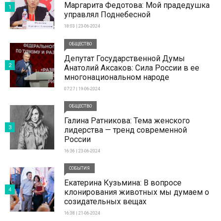
Маргарита Федотова: Мой прадедушка
1
управлял Поднебесной
18:03 | 23-06-2024
ОБЩЕСТВО
Депутат Государственной Думы
2
Анатолий Аксаков: Сила России в ее
многонациональном народе
07:27 | 19-06-2024
ОБЩЕСТВО
Галина Ратникова: Тема женского
3
лидерства — тренд современной
России
16:36 | 23-06-2024
СОБЫТИЯ
Екатерина Кузьмина: В вопросе
4
клонирования животных мы думаем о
созидательных вещах
16:38 | 21-06-2024