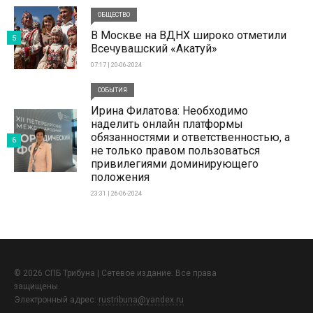
ОБЩЕСТВО
В Москве на ВДНХ широко отметили
5
Всечувашский «Акатуй»
07:17 | 20-06-2024
СОБЫТИЯ
Ирина Филатова: Необходимо
наделить онлайн платформы
обязанностями и ответственностью, а
6
не только правом пользоваться
привилегиями доминирующего
положения
23:31 | 26-06-2024
© 2026 СПБ Трибуна | Сетевое издание. Все права
защищены.
Электронный адрес:
rustribuna@yandex.ru