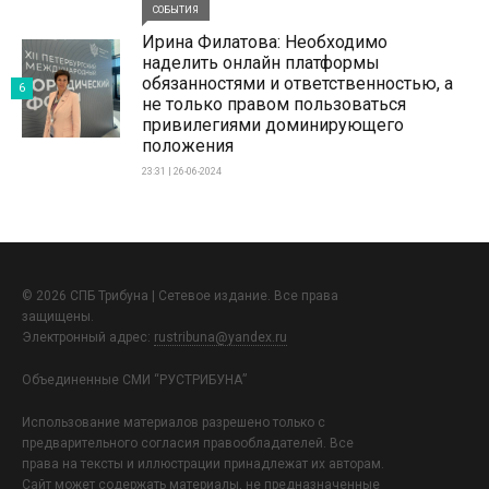
СОБЫТИЯ
Ирина Филатова: Необходимо
наделить онлайн платформы
обязанностями и ответственностью, а
6
не только правом пользоваться
привилегиями доминирующего
положения
23:31 | 26-06-2024
© 2026 СПБ Трибуна | Сетевое издание. Все права
защищены.
Электронный адрес:
rustribuna@yandex.ru
Объединенные СМИ “РУСТРИБУНА”
Использование материалов разрешено только с
предварительного согласия правообладателей. Все
права на тексты и иллюстрации принадлежат их авторам.
Сайт может содержать материалы, не предназначенные