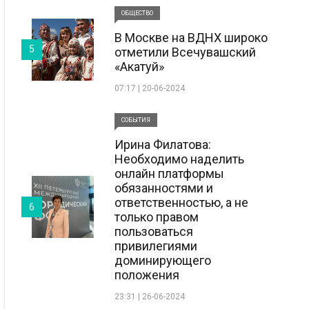
ОБЩЕСТВО
В Москве на ВДНХ широко
5
отметили Всечувашский
«Акатуй»
07:17 | 20-06-2024
СОБЫТИЯ
Ирина Филатова:
Необходимо наделить
онлайн платформы
обязанностями и
ответственностью, а не
6
только правом
пользоваться
привилегиями
доминирующего
положения
23:31 | 26-06-2024