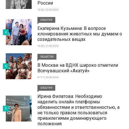
России
16:36 | 23-06-2024
СОБЫТИЯ
Екатерина Кузьмина: В вопросе
4
клонирования животных мы думаем о
созидательных вещах
16:38 | 21-06-2024
ОБЩЕСТВО
В Москве на ВДНХ широко отметили
5
Всечувашский «Акатуй»
07:17 | 20-06-2024
СОБЫТИЯ
Ирина Филатова: Необходимо
наделить онлайн платформы
обязанностями и ответственностью, а
6
не только правом пользоваться
привилегиями доминирующего
положения