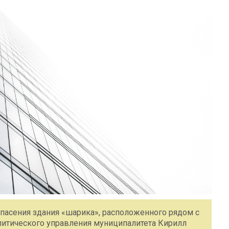
пасения здания «шарика», расположенного рядом с
литического управления муниципалитета Кирилл