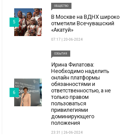
ОБЩЕСТВО
В Москве на ВДНХ широко
5
отметили Всечувашский
«Акатуй»
07:17 | 20-06-2024
СОБЫТИЯ
Ирина Филатова:
Необходимо наделить
онлайн платформы
обязанностями и
ответственностью, а не
6
только правом
пользоваться
привилегиями
доминирующего
положения
23:31 | 26-06-2024