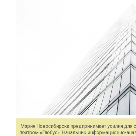
Мэрия Новосибирска предпринимает усилия для с
театром «Глобус». Начальник информационно-ана