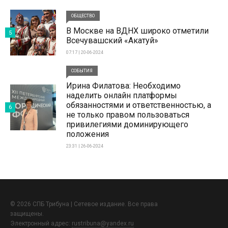
ОБЩЕСТВО
В Москве на ВДНХ широко отметили
5
Всечувашский «Акатуй»
07:17 | 20-06-2024
СОБЫТИЯ
Ирина Филатова: Необходимо
наделить онлайн платформы
обязанностями и ответственностью, а
6
не только правом пользоваться
привилегиями доминирующего
положения
23:31 | 26-06-2024
© 2026 СПБ Трибуна | Сетевое издание. Все права
защищены.
Электронный адрес:
rustribuna@yandex.ru