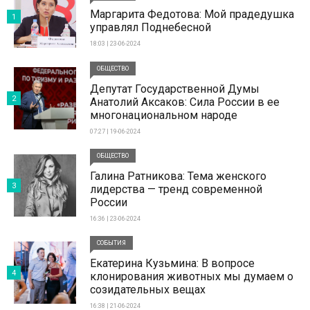
Маргарита Федотова: Мой прадедушка
1
управлял Поднебесной
18:03 | 23-06-2024
ОБЩЕСТВО
Депутат Государственной Думы
2
Анатолий Аксаков: Сила России в ее
многонациональном народе
07:27 | 19-06-2024
ОБЩЕСТВО
Галина Ратникова: Тема женского
3
лидерства — тренд современной
России
16:36 | 23-06-2024
СОБЫТИЯ
Екатерина Кузьмина: В вопросе
4
клонирования животных мы думаем о
созидательных вещах
16:38 | 21-06-2024