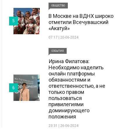
ОБЩЕСТВО
В Москве на ВДНХ широко
5
отметили Всечувашский
«Акатуй»
07:17 | 20-06-2024
СОБЫТИЯ
Ирина Филатова:
Необходимо наделить
онлайн платформы
обязанностями и
ответственностью, а не
6
только правом
пользоваться
привилегиями
доминирующего
положения
23:31 | 26-06-2024