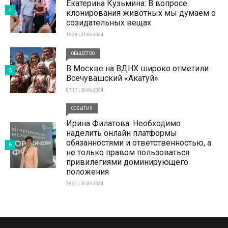
Екатерина Кузьмина: В вопросе
4
клонирования животных мы думаем о
созидательных вещах
16:38 | 21-06-2024
ОБЩЕСТВО
В Москве на ВДНХ широко отметили
5
Всечувашский «Акатуй»
07:17 | 20-06-2024
СОБЫТИЯ
Ирина Филатова: Необходимо
наделить онлайн платформы
обязанностями и ответственностью, а
6
не только правом пользоваться
привилегиями доминирующего
положения
23:31 | 26-06-2024