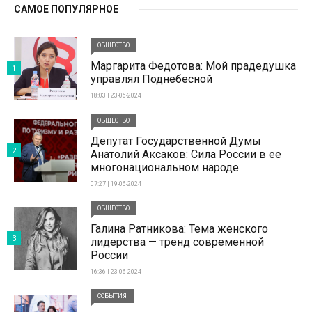
САМОЕ ПОПУЛЯРНОЕ
ОБЩЕСТВО
Маргарита Федотова: Мой прадедушка
1
управлял Поднебесной
18:03 | 23-06-2024
ОБЩЕСТВО
Депутат Государственной Думы
2
Анатолий Аксаков: Сила России в ее
многонациональном народе
07:27 | 19-06-2024
ОБЩЕСТВО
Галина Ратникова: Тема женского
3
лидерства — тренд современной
России
16:36 | 23-06-2024
СОБЫТИЯ