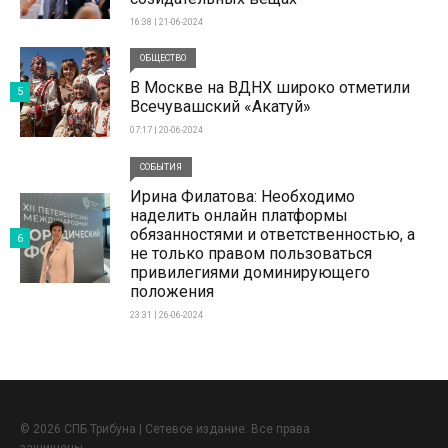
16:38 | 21-06-2024
ОБЩЕСТВО
В Москве на ВДНХ широко отметили
5
Всечувашский «Акатуй»
07:17 | 20-06-2024
СОБЫТИЯ
Ирина Филатова: Необходимо
наделить онлайн платформы
обязанностями и ответственностью, а
6
не только правом пользоваться
привилегиями доминирующего
положения
23:31 | 26-06-2024
© 2026 СПБ Трибуна | Сетевое издание. Все права
защищены.