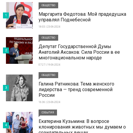
ОБЩЕСТВО
Маргарита Федотова: Мой прадедушка
1
управлял Поднебесной
18:03 | 23-06-2024
ОБЩЕСТВО
Депутат Государственной Думы
2
Анатолий Аксаков: Сила России в ее
многонациональном народе
07:27 | 19-06-2024
ОБЩЕСТВО
Галина Ратникова: Тема женского
3
лидерства — тренд современной
России
16:36 | 23-06-2024
СОБЫТИЯ
Екатерина Кузьмина: В вопросе
4
клонирования животных мы думаем о
созидательных вещах