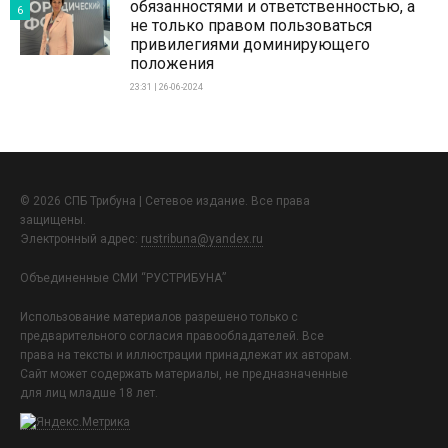
обязанностями и ответственностью, а
6
не только правом пользоваться
привилегиями доминирующего
положения
23:31 | 26-06-2024
© 2026 СПБ Трибуна | Сетевое издание. Все права
защищены.
Электронный адрес:
rustribuna@yandex.ru
Объединенные СМИ “РУСТРИБУНА”
Использование материалов разрешено только с
предварительного согласия правообладателей. Все
права на тексты и иллюстрации принадлежат их авторам.
Сайт может содержать материалы, не предназначенные
для лиц младше 18 лет.