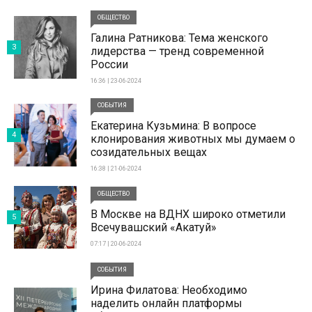
ОБЩЕСТВО
Галина Ратникова: Тема женского
3
лидерства — тренд современной
России
16:36 | 23-06-2024
СОБЫТИЯ
Екатерина Кузьмина: В вопросе
4
клонирования животных мы думаем о
созидательных вещах
16:38 | 21-06-2024
ОБЩЕСТВО
В Москве на ВДНХ широко отметили
5
Всечувашский «Акатуй»
07:17 | 20-06-2024
СОБЫТИЯ
Ирина Филатова: Необходимо
наделить онлайн платформы