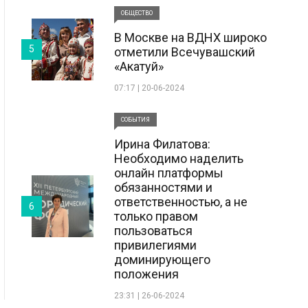
ОБЩЕСТВО
В Москве на ВДНХ широко
5
отметили Всечувашский
«Акатуй»
07:17 | 20-06-2024
СОБЫТИЯ
Ирина Филатова:
Необходимо наделить
онлайн платформы
обязанностями и
ответственностью, а не
6
только правом
пользоваться
привилегиями
доминирующего
положения
23:31 | 26-06-2024