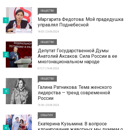
ОБЩЕСТВО
Маргарита Федотова: Мой прадедушка
1
управлял Поднебесной
18:03 | 23-06-2024
ОБЩЕСТВО
Депутат Государственной Думы
2
Анатолий Аксаков: Сила России в ее
многонациональном народе
07:27 | 19-06-2024
ОБЩЕСТВО
Галина Ратникова: Тема женского
3
лидерства — тренд современной
России
16:36 | 23-06-2024
СОБЫТИЯ
Екатерина Кузьмина: В вопросе
4
клонирования животных мы думаем о