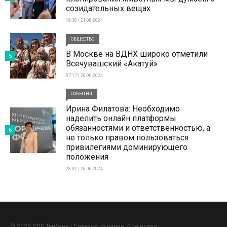
созидательных вещах
16:38 | 21-06-2024
ОБЩЕСТВО
В Москве на ВДНХ широко отметили
5
Всечувашский «Акатуй»
07:17 | 20-06-2024
СОБЫТИЯ
Ирина Филатова: Необходимо
наделить онлайн платформы
обязанностями и ответственностью, а
6
не только правом пользоваться
привилегиями доминирующего
положения
23:31 | 26-06-2024
© 2026 СПБ Трибуна | Сетевое издание. Все права