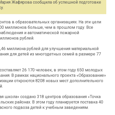
 Мария Жафярова сообщила об успешной подготовке
у.
нтов в образовательных организациях. На эти цели
400 миллионов больше, чем в прошлом году. Все
наблюдения и автоматической пожарной
миллионов рублей.
,46 миллиона рублей для улучшения материальной
тания для детей из многодетных семей в размере 77
составляет 26 170 человек, в этом году 650 молодых
вания. В рамках национального проекта «Образование»
анизации откроются 8208 новых мест дополнительного
й.
я школа» создано 318 центров образования «Точка
льских районах. В этом году планируется поставка 40
сного подвоза детей к учебным заведениям.