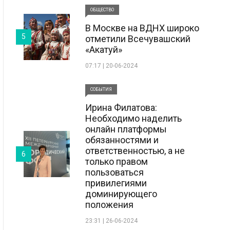
ОБЩЕСТВО
В Москве на ВДНХ широко
5
отметили Всечувашский
«Акатуй»
07:17 | 20-06-2024
СОБЫТИЯ
Ирина Филатова:
Необходимо наделить
онлайн платформы
обязанностями и
ответственностью, а не
6
только правом
пользоваться
привилегиями
доминирующего
положения
23:31 | 26-06-2024