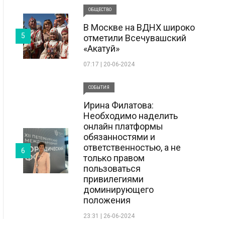
ОБЩЕСТВО
В Москве на ВДНХ широко
5
отметили Всечувашский
«Акатуй»
07:17 | 20-06-2024
СОБЫТИЯ
Ирина Филатова:
Необходимо наделить
онлайн платформы
обязанностями и
ответственностью, а не
6
только правом
пользоваться
привилегиями
доминирующего
положения
23:31 | 26-06-2024