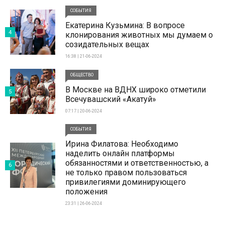
СОБЫТИЯ
Екатерина Кузьмина: В вопросе
4
клонирования животных мы думаем о
созидательных вещах
16:38 | 21-06-2024
ОБЩЕСТВО
В Москве на ВДНХ широко отметили
5
Всечувашский «Акатуй»
07:17 | 20-06-2024
СОБЫТИЯ
Ирина Филатова: Необходимо
наделить онлайн платформы
обязанностями и ответственностью, а
6
не только правом пользоваться
привилегиями доминирующего
положения
23:31 | 26-06-2024