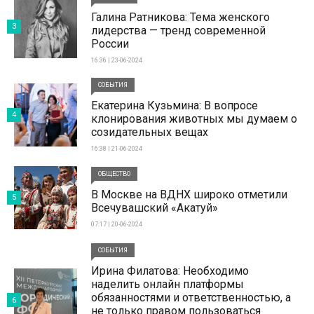
Галина Ратникова: Тема женского
3
лидерства — тренд современной
России
16:36 | 23-06-2024
СОБЫТИЯ
Екатерина Кузьмина: В вопросе
4
клонирования животных мы думаем о
созидательных вещах
16:38 | 21-06-2024
ОБЩЕСТВО
В Москве на ВДНХ широко отметили
5
Всечувашский «Акатуй»
07:17 | 20-06-2024
СОБЫТИЯ
Ирина Филатова: Необходимо
наделить онлайн платформы
обязанностями и ответственностью, а
6
не только правом пользоваться