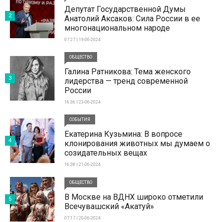
Депутат Государственной Думы
2
Анатолий Аксаков: Сила России в ее
многонациональном народе
07:27 | 19-06-2024
ОБЩЕСТВО
Галина Ратникова: Тема женского
3
лидерства — тренд современной
России
16:36 | 23-06-2024
СОБЫТИЯ
Екатерина Кузьмина: В вопросе
4
клонирования животных мы думаем о
созидательных вещах
16:38 | 21-06-2024
ОБЩЕСТВО
В Москве на ВДНХ широко отметили
5
Всечувашский «Акатуй»
07:17 | 20-06-2024