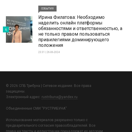
СОБЫТИЯ
Ирина Филатова: Необходимо
наделить онлайн платформы
обязанностями и ответственностью, а
6
не только правом пользоваться
привилегиями доминирующего
положения
23:31 | 26-06-2024
© 2026 СПБ Трибуна | Сетевое издание. Все права
защищены.
Электронный адрес:
rustribuna@yandex.ru
Объединенные СМИ “РУСТРИБУНА”
Использование материалов разрешено только с
предварительного согласия правообладателей. Все
права на тексты и иллюстрации принадлежат их авторам.