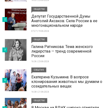
18:03 | 23-06-2024
ОБЩЕСТВО
Депутат Государственной Думы
2
Анатолий Аксаков: Сила России в ее
многонациональном народе
07:27 | 19-06-2024
ОБЩЕСТВО
Галина Ратникова: Тема женского
3
лидерства — тренд современной
России
16:36 | 23-06-2024
СОБЫТИЯ
Екатерина Кузьмина: В вопросе
4
клонирования животных мы думаем о
созидательных вещах
16:38 | 21-06-2024
ОБЩЕСТВО
В Москве на ВДНХ широко отметили