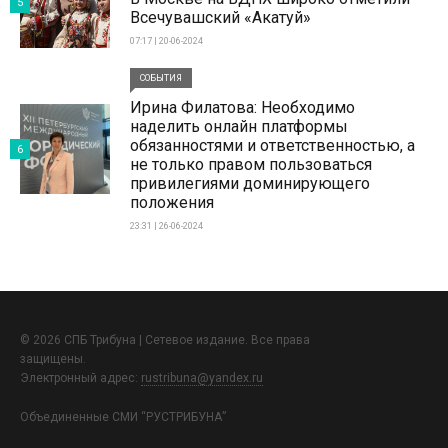
5
Всечувашский «Акатуй»
07:17 | 20-06-2024
СОБЫТИЯ
Ирина Филатова: Необходимо
наделить онлайн платформы
обязанностями и ответственностью, а
6
не только правом пользоваться
привилегиями доминирующего
положения
23:31 | 26-06-2024
© 2026 СПБ Трибуна | Сетевое издание. Все права
защищены.
Электронный адрес:
rustribuna@yandex.ru
Объединенные СМИ “РУСТРИБУНА”