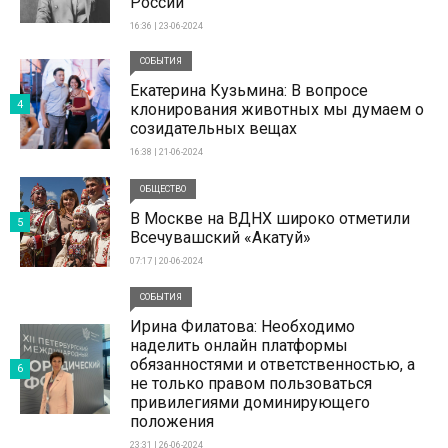
России
16:36 | 23-06-2024
СОБЫТИЯ
Екатерина Кузьмина: В вопросе
4
клонирования животных мы думаем о
созидательных вещах
16:38 | 21-06-2024
ОБЩЕСТВО
В Москве на ВДНХ широко отметили
5
Всечувашский «Акатуй»
07:17 | 20-06-2024
СОБЫТИЯ
Ирина Филатова: Необходимо
наделить онлайн платформы
обязанностями и ответственностью, а
6
не только правом пользоваться
привилегиями доминирующего
положения
23:31 | 26-06-2024