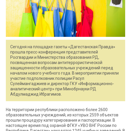
Сегодня на площадке газеты «Дагестанская Правда»
прошла пресс-конференция представителей
Росгвардии и Министерства образования РД,
посвященная вопросам антитеррористической
защищенности образовательных учреждений перед
началом нового учебного года. В мероприятии приняли
участие подполковник полиции Расул
Сулеймангаджиев и директор ГКУ «Информационно-
аналитический центр» при Минобрнауки РД
Абдулмаджид Ибрагимов.
На территории республики расположено более 2600
образовательных учреждений, из которых 2559 объектов
прошли процедуру категорирования и паспортизации. В
настоящее время под охраной ФГКУ «УВО ВНГ России по
Республике Дагестан» находятся 1245 учебных заведений. В